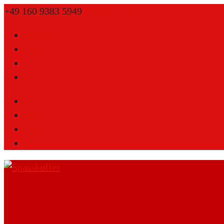
+49 160 9383 5949
info@spasskoffer.de
Facebook
Google
Vimeo
YouTube
Facebook
Google
Vimeo
YouTube